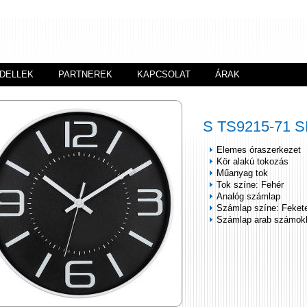
DELLEK
PARTNEREK
KAPCSOLAT
ÁRAK
S TS9215-71 
Elemes óraszerkezet
Kör alakú tokozás
Műanyag tok
Tok színe: Fehér
Analóg számlap
Számlap színe: Feket
Számlap arab számok