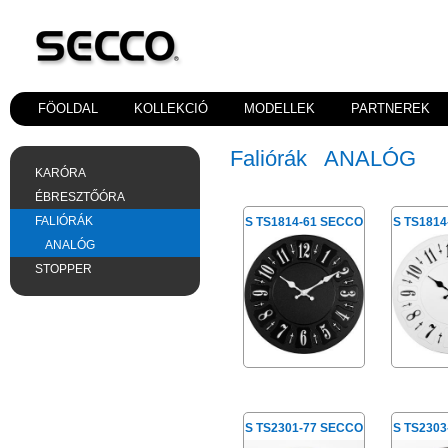
FÖOLDAL
KOLLEKCIÓ
MODELLEK
PARTNEREK
Faliórák
ANALÓG
KARÓRA
ÉBRESZTŐÓRA
FALIÓRÁK
S TS1814-61 SECCO
S TS181
ANALÓG
STOPPER
S TS2301-77 SECCO
S TS230