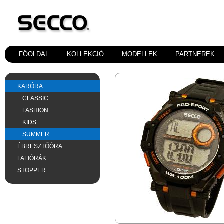
FÖOLDAL
KOLLEKCIÓ
MODELLEK
PARTNEREK
KARÓRA
CLASSIC
FASHION
KIDS
SUMMER
ÉBRESZTŐÓRA
FALIÓRÁK
STOPPER