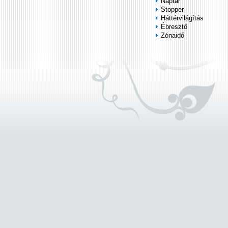
Naptár
Stopper
Háttérvilágítás
Ébresztő
Zónaidő