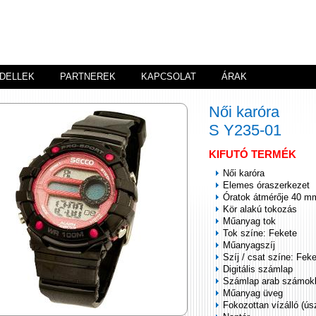
DELLEK
PARTNEREK
KAPCSOLAT
ÁRAK
Női karóra
S Y235-01
KIFUTÓ TERMÉK
Női karóra
Elemes óraszerkezet
Óratok átmérője 40 m
Kör alakú tokozás
Műanyag tok
Tok színe: Fekete
Műanyagszíj
Szíj / csat színe: Fek
Digitális számlap
Számlap arab számok
Műanyag üveg
Fokozottan vízálló (ús