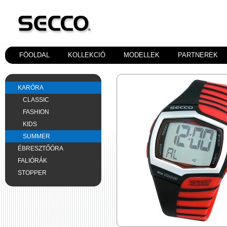
FÖOLDAL
KOLLEKCIÓ
MODELLEK
PARTNEREK
KARÓRA
CLASSIC
FASHION
KIDS
SUMMER
ÉBRESZTŐÓRA
FALIÓRÁK
STOPPER