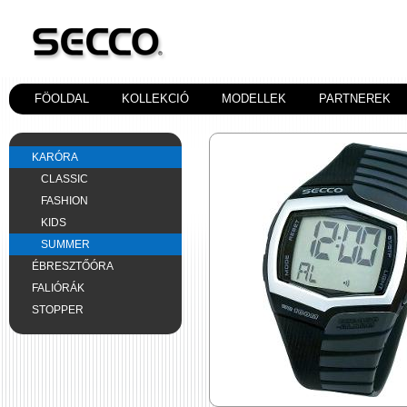
FÖOLDAL
KOLLEKCIÓ
MODELLEK
PARTNEREK
KARÓRA
CLASSIC
FASHION
KIDS
SUMMER
ÉBRESZTŐÓRA
FALIÓRÁK
STOPPER