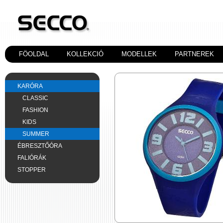
FÖOLDAL
KOLLEKCIÓ
MODELLEK
PARTNEREK
KARÓRA
CLASSIC
FASHION
KIDS
SUMMER
ÉBRESZTŐÓRA
FALIÓRÁK
STOPPER