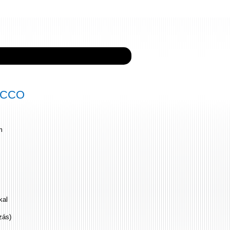
ECCO
m
kal
zás)