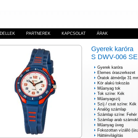
DELLEK
PARTNEREK
KAPCSOLAT
ÁRAK
Gyerek karóra
S DWV-006 S
Gyerek karóra
Elemes óraszerkezet
Óratok átmérője 31 m
Kör alakú tokozás
Műanyag tok
Tok színe: Kék
Műanyagszíj
Szíj / csat színe: Kék
Analóg számlap
Számlap színe: Fehér
Számlap arab számok
Műanyag üveg
Fokozottan vízálló (ús
Háttérvilágítás