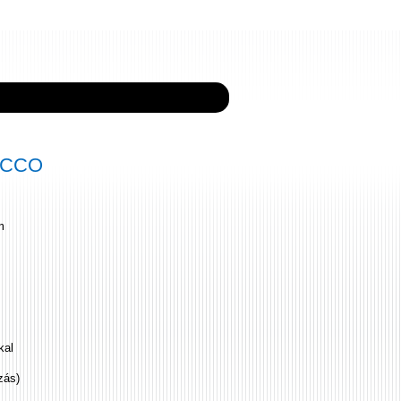
ECCO
m
kal
zás)