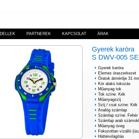
DELLEK
PARTNEREK
KAPCSOLAT
ÁRAK
Gyerek karóra
S DWV-005 S
Gyerek karóra
Elemes óraszerkezet
Óratok átmérője 31 m
Kör alakú tokozás
Műanyag tok
Tok színe: Kék
Műanyagszíj
Szíj / csat színe: Kék
Analóg számlap
Számlap színe: Fehér
Számlap arab számok
Műanyag üveg
Fokozottan vízálló (ús
Háttérvilágítás