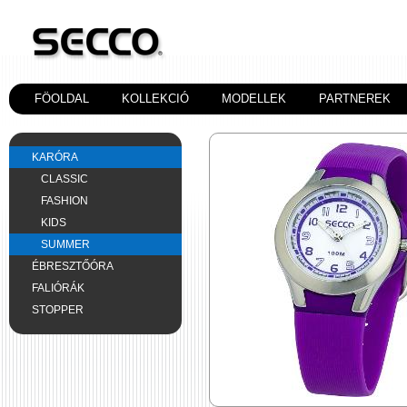
FÖOLDAL
KOLLEKCIÓ
MODELLEK
PARTNEREK
KARÓRA
CLASSIC
FASHION
KIDS
SUMMER
ÉBRESZTŐÓRA
FALIÓRÁK
STOPPER