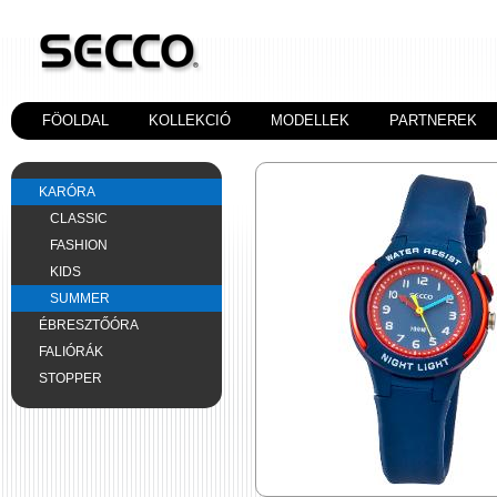
FÖOLDAL
KOLLEKCIÓ
MODELLEK
PARTNEREK
KARÓRA
CLASSIC
FASHION
KIDS
SUMMER
ÉBRESZTŐÓRA
FALIÓRÁK
STOPPER