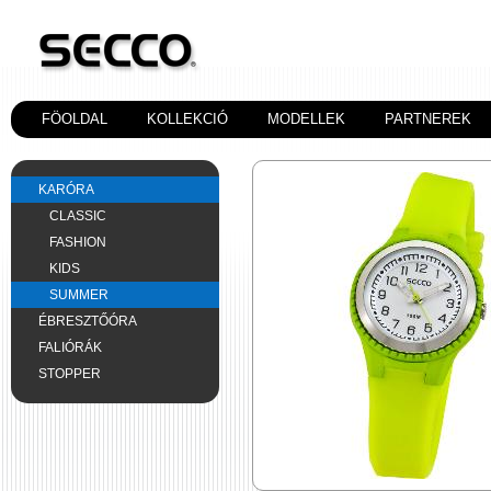
FÖOLDAL
KOLLEKCIÓ
MODELLEK
PARTNEREK
KARÓRA
CLASSIC
FASHION
KIDS
SUMMER
ÉBRESZTŐÓRA
FALIÓRÁK
STOPPER