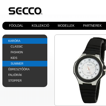
FÖOLDAL
KOLLEKCIÓ
MODELLEK
PARTNEREK
KARÓRA
CLASSIC
FASHION
KIDS
SUMMER
ÉBRESZTŐÓRA
FALIÓRÁK
STOPPER