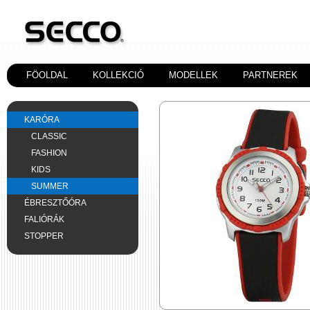
FÖOLDAL
KOLLEKCIÓ
MODELLEK
PARTNEREK
KARÓRA
CLASSIC
FASHION
KIDS
SUMMER
ÉBRESZTŐÓRA
FALIÓRÁK
STOPPER