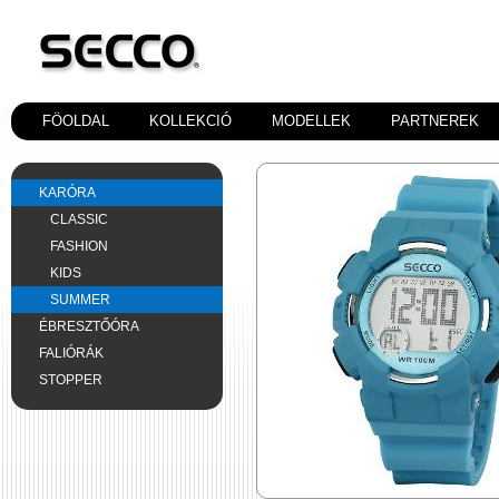
FÖOLDAL
KOLLEKCIÓ
MODELLEK
PARTNEREK
KARÓRA
CLASSIC
FASHION
KIDS
SUMMER
ÉBRESZTŐÓRA
FALIÓRÁK
STOPPER