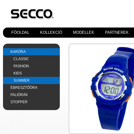
FÖOLDAL
KOLLEKCIÓ
MODELLEK
PARTNEREK
KARÓRA
CLASSIC
FASHION
KIDS
SUMMER
ÉBRESZTŐÓRA
FALIÓRÁK
STOPPER