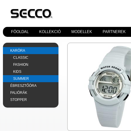
FÖOLDAL
KOLLEKCIÓ
MODELLEK
PARTNEREK
KARÓRA
CLASSIC
FASHION
KIDS
SUMMER
ÉBRESZTŐÓRA
FALIÓRÁK
STOPPER