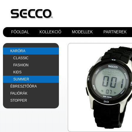
FÖOLDAL
KOLLEKCIÓ
MODELLEK
PARTNEREK
KARÓRA
CLASSIC
FASHION
KIDS
SUMMER
ÉBRESZTŐÓRA
FALIÓRÁK
STOPPER