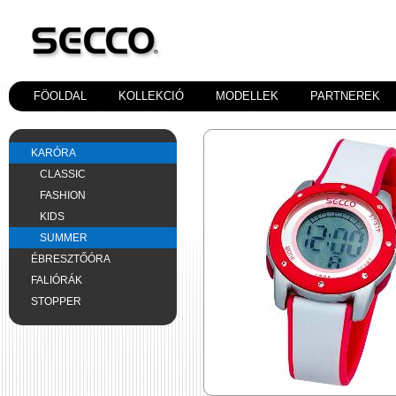
FÖOLDAL
KOLLEKCIÓ
MODELLEK
PARTNEREK
KARÓRA
CLASSIC
FASHION
KIDS
SUMMER
ÉBRESZTŐÓRA
FALIÓRÁK
STOPPER