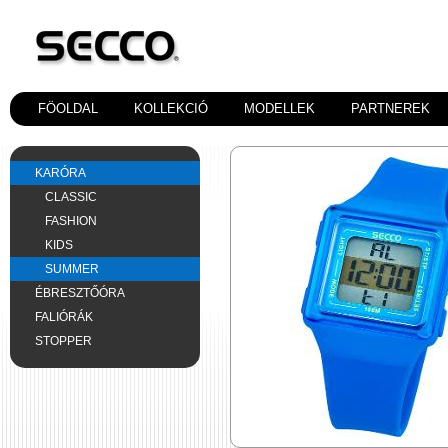
FÖOLDAL
KOLLEKCIÓ
MODELLEK
PARTNEREK
KARÓRA
CLASSIC
FASHION
KIDS
SUMMER
ÉBRESZTŐÓRA
FALIÓRÁK
STOPPER