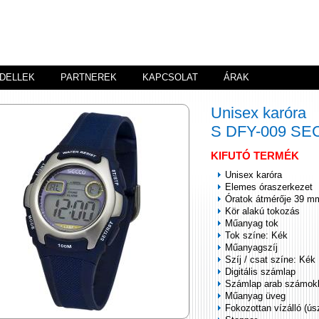
DELLEK
PARTNEREK
KAPCSOLAT
ÁRAK
Unisex karóra
S DFY-009 S
KIFUTÓ TERMÉK
Unisex karóra
Elemes óraszerkezet
Óratok átmérője 39 m
Kör alakú tokozás
Műanyag tok
Tok színe: Kék
Műanyagszíj
Szíj / csat színe: Kék
Digitális számlap
Számlap arab számok
Műanyag üveg
Fokozottan vízálló (ús