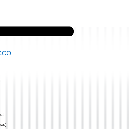
ECCO
m
kal
zás)