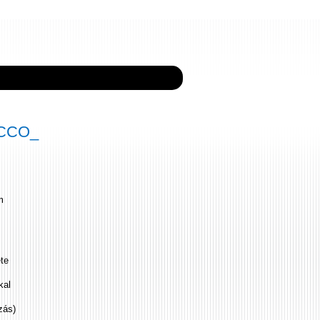
ECCO_
m
ete
kal
zás)