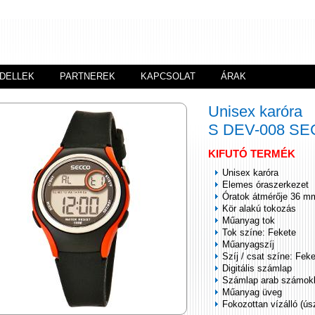
DELLEK
PARTNEREK
KAPCSOLAT
ÁRAK
Unisex karóra
S DEV-008 S
KIFUTÓ TERMÉK
Unisex karóra
Elemes óraszerkezet
Óratok átmérője 36 m
Kör alakú tokozás
Műanyag tok
Tok színe: Fekete
Műanyagszíj
Szíj / csat színe: Fek
Digitális számlap
Számlap arab számok
Műanyag üveg
Fokozottan vízálló (ús