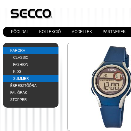
FÖOLDAL
KOLLEKCIÓ
MODELLEK
PARTNEREK
KARÓRA
CLASSIC
FASHION
KIDS
SUMMER
ÉBRESZTŐÓRA
FALIÓRÁK
STOPPER