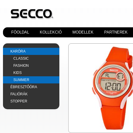
FÖOLDAL
KOLLEKCIÓ
MODELLEK
PARTNEREK
KARÓRA
CLASSIC
FASHION
KIDS
SUMMER
ÉBRESZTŐÓRA
FALIÓRÁK
STOPPER