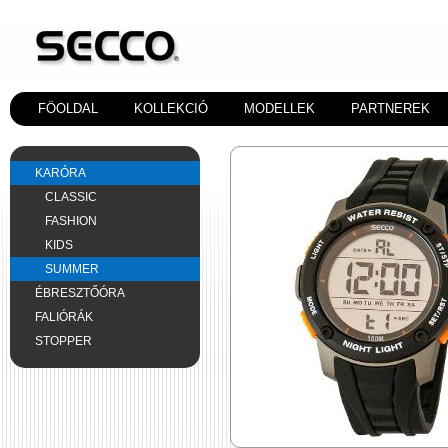
FÖOLDAL
KOLLEKCIÓ
MODELLEK
PARTNEREK
KARÓRA
CLASSIC
FASHION
KIDS
SUMMER
ÉBRESZTŐÓRA
FALIÓRÁK
STOPPER