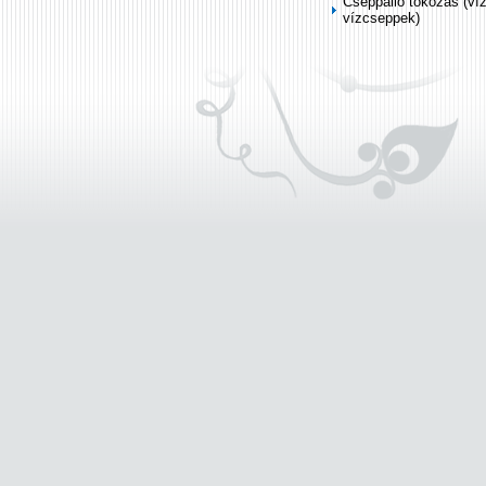
Cseppálló tokozás (ví
vízcseppek)