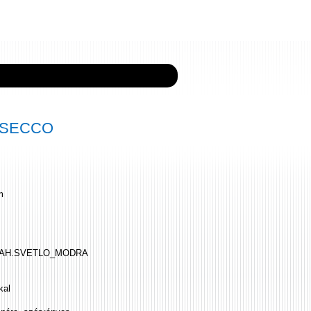
8 SECCO
m
AH.SVETLO_MODRA
kal