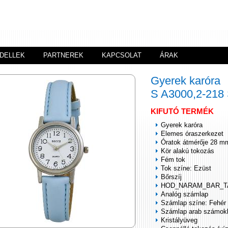
DELLEK
PARTNEREK
KAPCSOLAT
ÁRAK
Gyerek karóra
S A3000,2-21
KIFUTÓ TERMÉK
Gyerek karóra
Elemes óraszerkezet
Óratok átmérője 28 m
Kör alakú tokozás
Fém tok
Tok színe: Ezüst
Bőrszíj
HOD_NARAM_BAR_T
Analóg számlap
Számlap színe: Fehér
Számlap arab számok
Kristályüveg