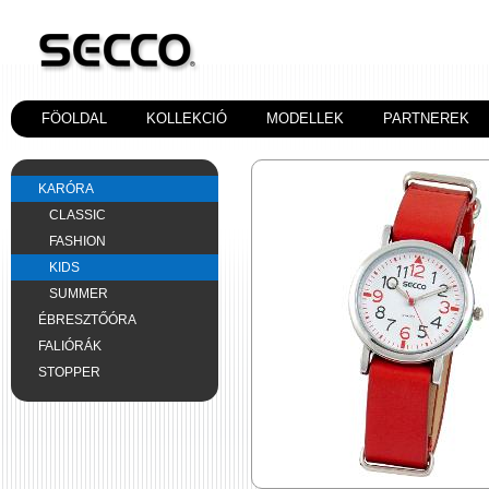
FÖOLDAL
KOLLEKCIÓ
MODELLEK
PARTNEREK
KARÓRA
CLASSIC
FASHION
KIDS
SUMMER
ÉBRESZTŐÓRA
FALIÓRÁK
STOPPER