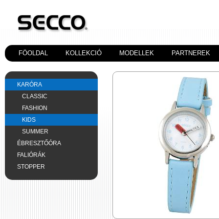
FÖOLDAL
KOLLEKCIÓ
MODELLEK
PARTNEREK
KARÓRA
CLASSIC
FASHION
KIDS
SUMMER
ÉBRESZTŐÓRA
FALIÓRÁK
STOPPER