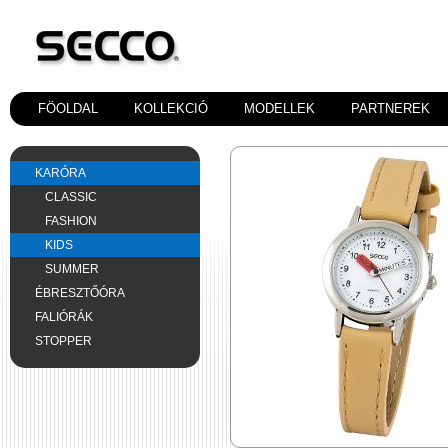
FÖOLDAL
KOLLEKCIÓ
MODELLEK
PARTNEREK
KARÓRA
CLASSIC
FASHION
KIDS
SUMMER
ÉBRESZTŐÓRA
FALIÓRÁK
STOPPER