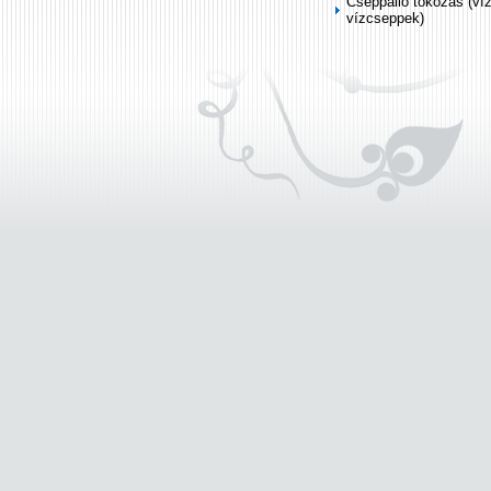
Cseppálló tokozás (ví
vízcseppek)