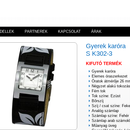
DELLEK
PARTNEREK
KAPCSOLAT
ÁRAK
Gyerek karóra
S K302-3
KIFUTÓ TERMÉK
Gyerek karóra
Elemes óraszerkezet
Óratok átmérője 26 m
Négyzet alakú tokozá
Fém tok
Tok színe: Ezüst
Bőrszíj
Szíj / csat színe: Fek
Analóg számlap
Számlap színe: Fehér
Számlap arab számok
Műanyag üveg