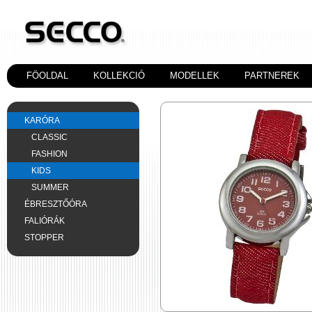
FÖOLDAL
KOLLEKCIÓ
MODELLEK
PARTNEREK
KARÓRA
CLASSIC
FASHION
KIDS
SUMMER
ÉBRESZTŐÓRA
FALIÓRÁK
STOPPER