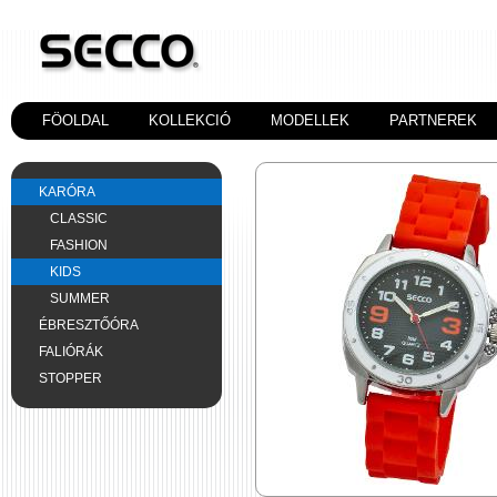
FÖOLDAL
KOLLEKCIÓ
MODELLEK
PARTNEREK
KARÓRA
CLASSIC
FASHION
KIDS
SUMMER
ÉBRESZTŐÓRA
FALIÓRÁK
STOPPER