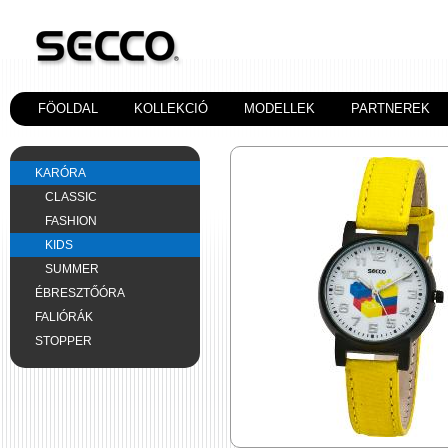
FÖOLDAL
KOLLEKCIÓ
MODELLEK
PARTNEREK
KARÓRA
CLASSIC
FASHION
KIDS
SUMMER
ÉBRESZTŐÓRA
FALIÓRÁK
STOPPER