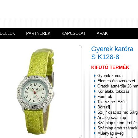
DELLEK
PARTNEREK
KAPCSOLAT
ÁRAK
Gyerek karóra
S K128-8
KIFUTÓ TERMÉK
Gyerek karóra
Elemes óraszerkezet
Óratok átmérője 26 m
Kör alakú tokozás
Fém tok
Tok színe: Ezüst
Bőrszíj
Szíj / csat színe: Sár
Analóg számlap
Számlap színe: Fehér
Számlap arab számok
Műanyag üveg