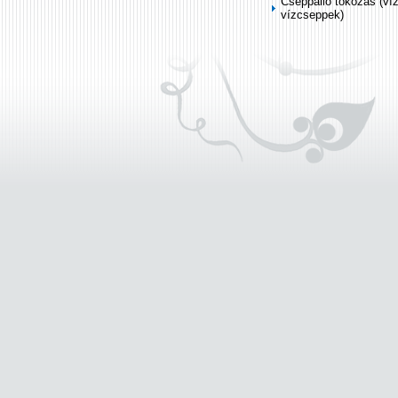
Cseppálló tokozás (ví
vízcseppek)