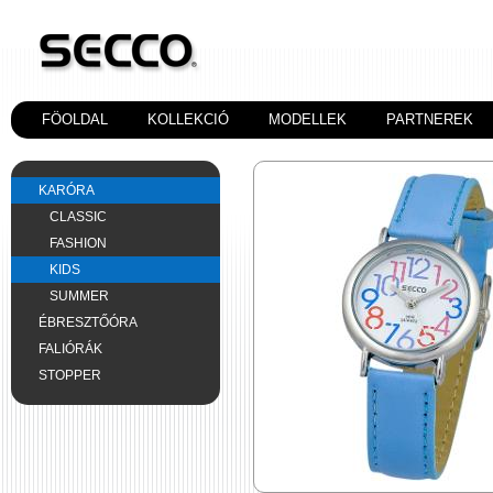
FÖOLDAL
KOLLEKCIÓ
MODELLEK
PARTNEREK
KARÓRA
CLASSIC
FASHION
KIDS
SUMMER
ÉBRESZTŐÓRA
FALIÓRÁK
STOPPER