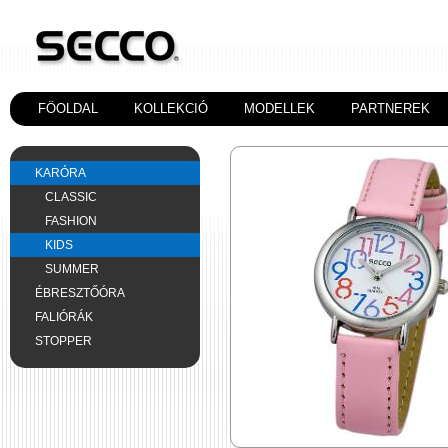
FÖOLDAL
KOLLEKCIÓ
MODELLEK
PARTNEREK
KARÓRA
CLASSIC
FASHION
KIDS
SUMMER
ÉBRESZTŐÓRA
FALIÓRÁK
STOPPER