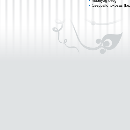
Műanyag üveg
Cseppálló tokozás (k