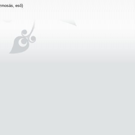
ézmosás, eső)