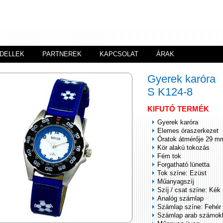
DELLEK
PARTNEREK
KAPCSOLAT
ÁRAK
Gyerek karóra
S K124-8
KIFUTÓ TERMÉK
Gyerek karóra
Elemes óraszerkezet
Óratok átmérője 29 m
Kör alakú tokozás
Fém tok
Forgatható lünetta
Tok színe: Ezüst
Műanyagszíj
Szíj / csat színe: Kék
Analóg számlap
Számlap színe: Fehér
Számlap arab számok