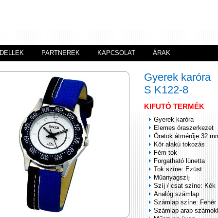
DELLEK
PARTNEREK
KAPCSOLAT
ÁRAK
Gyerek karóra
S K122-8
KIFUTÓ TERMÉK
Gyerek karóra
Elemes óraszerkezet
Óratok átmérője 32 m
Kör alakú tokozás
Fém tok
Forgatható lünetta
Tok színe: Ezüst
Műanyagszíj
Szíj / csat színe: Kék
Analóg számlap
Számlap színe: Fehér
Számlap arab számok