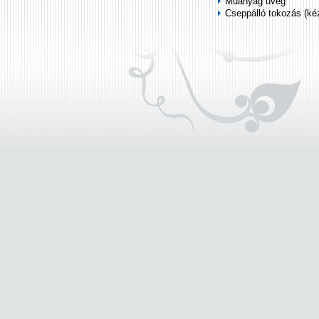
Műanyag üveg
Cseppálló tokozás (k