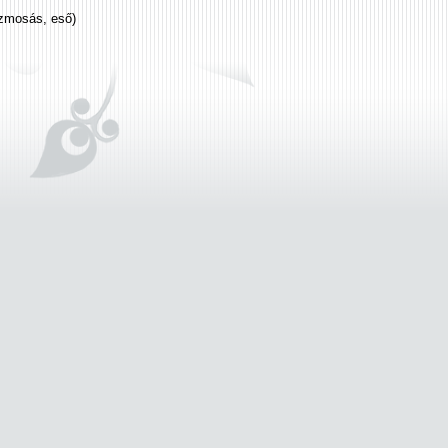
ézmosás, eső)