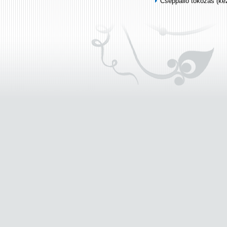
Cseppálló tokozás (k