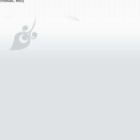
ézmosás, eső)