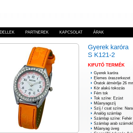
DELLEK
PARTNEREK
KAPCSOLAT
ÁRAK
Gyerek karóra
S K121-2
KIFUTÓ TERMÉK
Gyerek karóra
Elemes óraszerkezet
Óratok átmérője 26 m
Kör alakú tokozás
Fém tok
Tok színe: Ezüst
Műanyagszíj
Szíj / csat színe: Nar
Analóg számlap
Számlap színe: Fehér
Számlap arab számok
Műanyag üveg