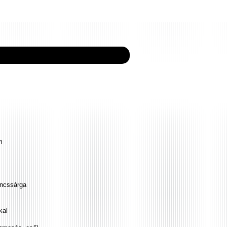
m
ancssárga
kal