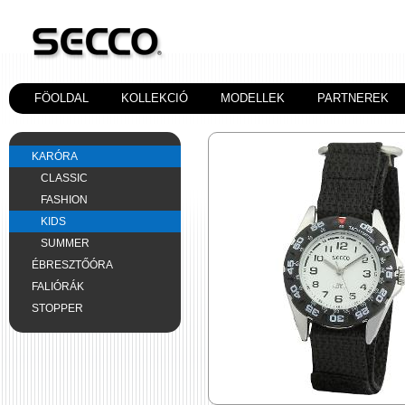
FÖOLDAL
KOLLEKCIÓ
MODELLEK
PARTNEREK
KARÓRA
CLASSIC
FASHION
KIDS
SUMMER
ÉBRESZTŐÓRA
FALIÓRÁK
STOPPER