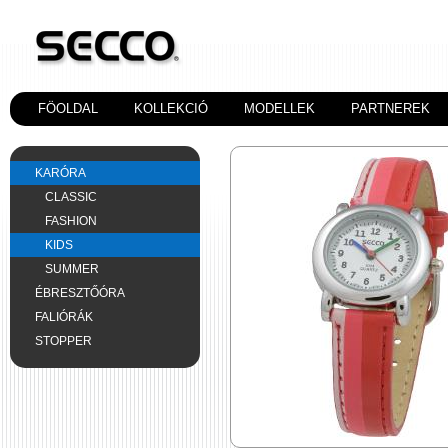
FÖOLDAL
KOLLEKCIÓ
MODELLEK
PARTNEREK
KARÓRA
CLASSIC
FASHION
KIDS
SUMMER
ÉBRESZTŐÓRA
FALIÓRÁK
STOPPER