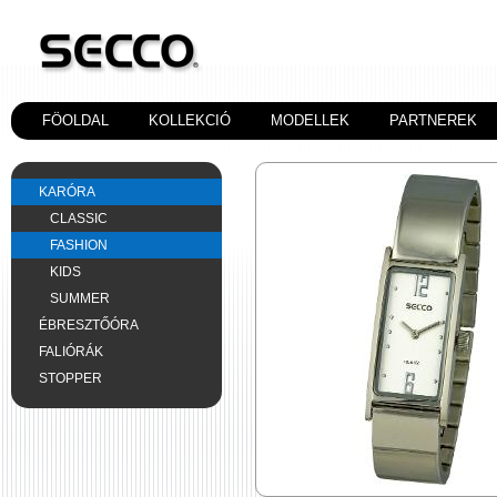
FÖOLDAL
KOLLEKCIÓ
MODELLEK
PARTNEREK
KARÓRA
CLASSIC
FASHION
KIDS
SUMMER
ÉBRESZTŐÓRA
FALIÓRÁK
STOPPER