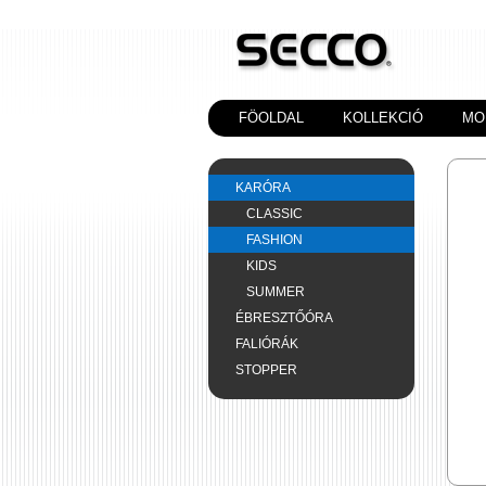
FÖOLDAL
KOLLEKCIÓ
MO
KARÓRA
CLASSIC
FASHION
KIDS
SUMMER
ÉBRESZTŐÓRA
FALIÓRÁK
STOPPER