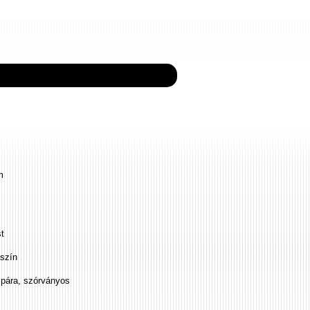
m
st
szín
zpára, szórványos