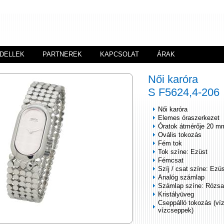
DELLEK
PARTNEREK
KAPCSOLAT
ÁRAK
Női karóra
S F5624,4-206
Női karóra
Elemes óraszerkezet
Óratok átmérője 20 m
Ovális tokozás
Fém tok
Tok színe: Ezüst
Fémcsat
Szíj / csat színe: Ezü
Analóg számlap
Számlap színe: Rózsa
Kristályüveg
Cseppálló tokozás (ví
vízcseppek)