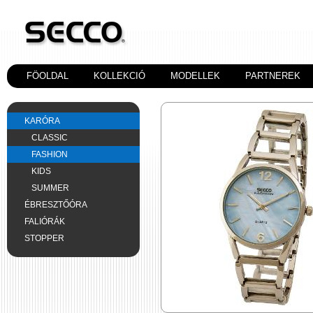
FÖOLDAL
KOLLEKCIÓ
MODELLEK
PARTNEREK
KARÓRA
CLASSIC
FASHION
KIDS
SUMMER
ÉBRESZTŐÓRA
FALIÓRÁK
STOPPER