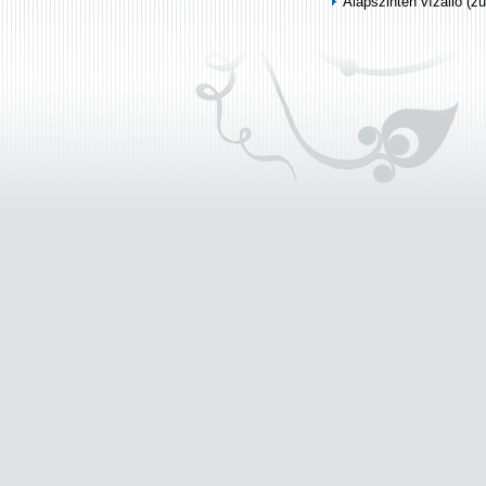
Alapszinten vízálló (z