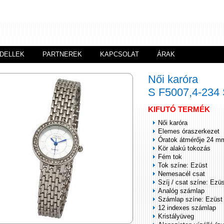
DELLEK
PARTNEREK
KAPCSOLAT
ÁRAK
Női karóra
S F5007,4-23
KIFUTÓ TERMÉK
Női karóra
Elemes óraszerkezet
Óratok átmérője 24 m
Kör alakú tokozás
Fém tok
Tok színe: Ezüst
Nemesacél csat
Szíj / csat színe: Ezü
Analóg számlap
Számlap színe: Ezüst
12 indexes számlap
Kristályüveg