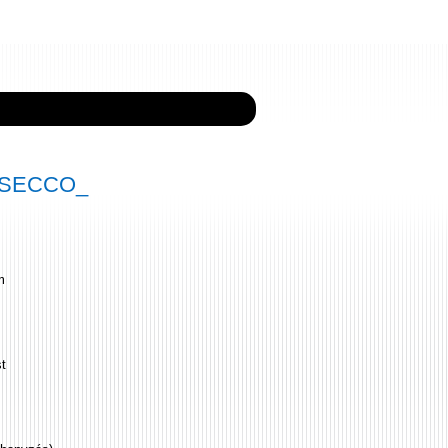
4 SECCO_
m
st