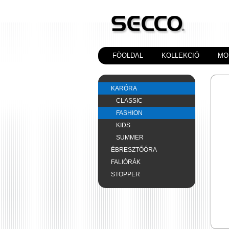
FÖOLDAL
KOLLEKCIÓ
MO
KARÓRA
CLASSIC
FASHION
KIDS
SUMMER
ÉBRESZTŐÓRA
FALIÓRÁK
STOPPER