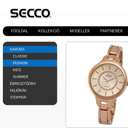
FÖOLDAL
KOLLEKCIÓ
MODELLEK
PARTNEREK
KARÓRA
CLASSIC
FASHION
KIDS
SUMMER
ÉBRESZTŐÓRA
FALIÓRÁK
STOPPER