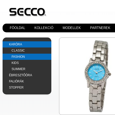
FÖOLDAL
KOLLEKCIÓ
MODELLEK
PARTNEREK
KARÓRA
CLASSIC
FASHION
KIDS
SUMMER
ÉBRESZTŐÓRA
FALIÓRÁK
STOPPER