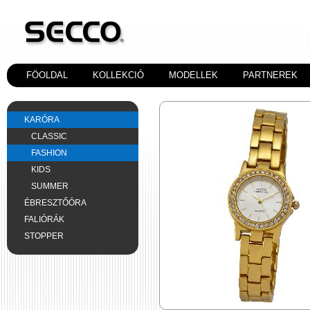
FÖOLDAL
KOLLEKCIÓ
MODELLEK
PARTNEREK
KARÓRA
CLASSIC
FASHION
KIDS
SUMMER
ÉBRESZTŐÓRA
FALIÓRÁK
STOPPER