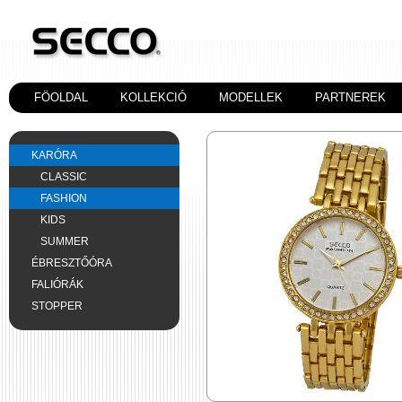
FÖOLDAL
KOLLEKCIÓ
MODELLEK
PARTNEREK
KARÓRA
CLASSIC
FASHION
KIDS
SUMMER
ÉBRESZTŐÓRA
FALIÓRÁK
STOPPER