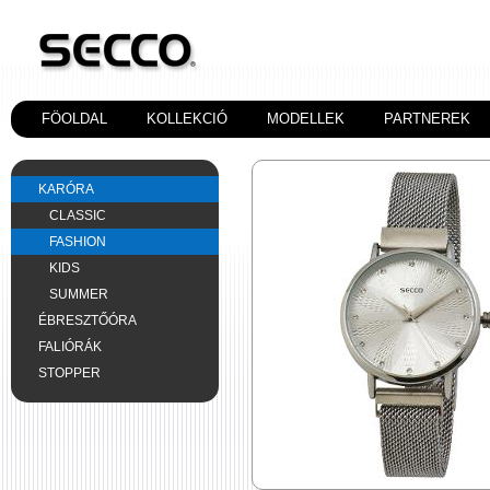
FÖOLDAL
KOLLEKCIÓ
MODELLEK
PARTNEREK
KARÓRA
CLASSIC
FASHION
KIDS
SUMMER
ÉBRESZTŐÓRA
FALIÓRÁK
STOPPER